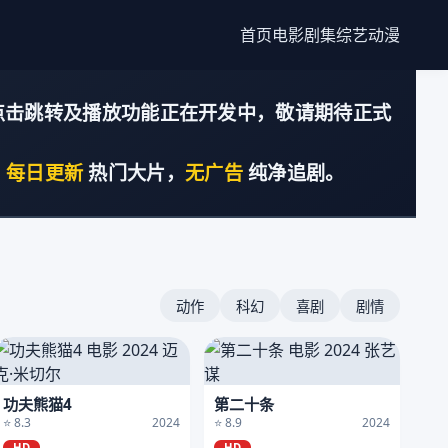
首页
电影
剧集
综艺
动漫
所有点击跳转及播放功能正在开发中，敬请期待正式
，
每日更新
热门大片，
无广告
纯净追剧。
动作
科幻
喜剧
剧情
功夫熊猫4
第二十条
⭐ 8.3
2024
⭐ 8.9
2024
HD
HD