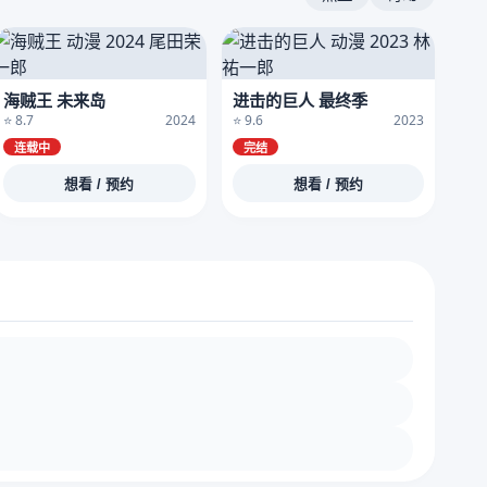
海贼王 未来岛
进击的巨人 最终季
⭐ 8.7
2024
⭐ 9.6
2023
连载中
完结
想看 / 预约
想看 / 预约